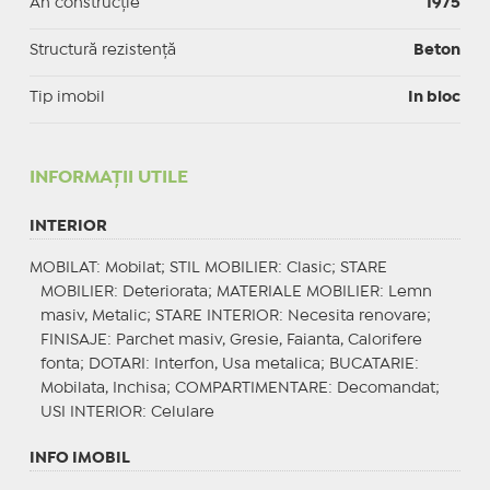
An construcție
1975
Structură rezistență
Beton
Tip imobil
In bloc
INFORMAŢII UTILE
INTERIOR
MOBILAT
: Mobilat;
STIL MOBILIER
: Clasic;
STARE
MOBILIER
: Deteriorata;
MATERIALE MOBILIER
: Lemn
masiv, Metalic;
STARE INTERIOR
: Necesita renovare;
FINISAJE
: Parchet masiv, Gresie, Faianta, Calorifere
fonta;
DOTARI
: Interfon, Usa metalica;
BUCATARIE
:
Mobilata, Inchisa;
COMPARTIMENTARE
: Decomandat;
USI INTERIOR
: Celulare
INFO IMOBIL