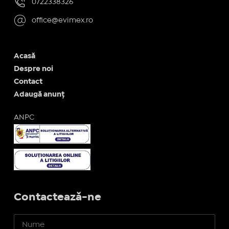
0722338326
office@evimex.ro
Acasă
Despre noi
Contact
Adaugă anunț
ANPC
Contactează-ne