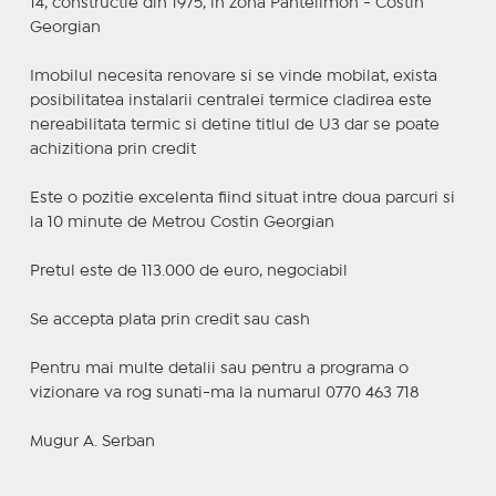
14, constructie din 1975, în zona Pantelimon - Costin
Georgian
Imobilul necesita renovare si se vinde mobilat, exista
posibilitatea instalarii centralei termice cladirea este
nereabilitata termic si detine titlul de U3 dar se poate
achizitiona prin credit
Este o pozitie excelenta fiind situat intre doua parcuri si
la 10 minute de Metrou Costin Georgian
Pretul este de 113.000 de euro, negociabil
Se accepta plata prin credit sau cash
Pentru mai multe detalii sau pentru a programa o
vizionare va rog sunati-ma la numarul 0770 463 718
Mugur A. Serban