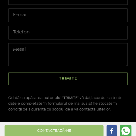
Odată cu apăsarea butonului "TRIMITE" vă daţi acordul ca toate
datele completate în formularul de mai sus să fie stocate în
condiţii de siguranţă cu scopul de a vă contacta ulterior.
Site realizat pe platforma
IMOPEDIA.ro - Anunțuri
CONTACTEAZĂ-NE
Imobiliare
pe tehnologie
Real Manager - CRM Imobiliar