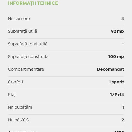
INFORMAȚII TEHNICE
Nr. camere
4
Suprafaţă utilă
92 mp
Suprafaţă total utilă
-
Suprafaţă construită
100 mp
Compartimentare
Decomandat
Confort
I sporit
Etaj
1/P+14
Nr. bucătării
1
Nr. băi/GS
2