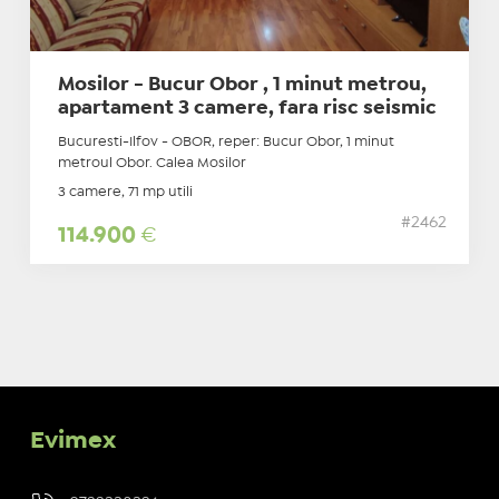
Mosilor - Bucur Obor , 1 minut metrou,
apartament 3 camere, fara risc seismic
Bucuresti-Ilfov - OBOR, reper: Bucur Obor, 1 minut
metroul Obor. Calea Mosilor
3 camere, 71 mp utili
#2462
114.900
€
Evimex