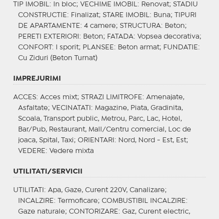
TIP IMOBIL
: In bloc;
VECHIME IMOBIL
: Renovat;
STADIU
CONSTRUCTIE
: Finalizat;
STARE IMOBIL
: Buna;
TIPURI
DE APARTAMENTE
: 4 camere;
STRUCTURA
: Beton;
PERETI EXTERIORI
: Beton;
FATADA
: Vopsea decorativa;
CONFORT
: I sporit;
PLANSEE
: Beton armat;
FUNDATIE
:
Cu Ziduri (Beton Turnat)
IMPREJURIMI
ACCES
: Acces mixt;
STRAZI LIMITROFE
: Amenajate,
Asfaltate;
VECINATATI
: Magazine, Piata, Gradinita,
Scoala, Transport public, Metrou, Parc, Lac, Hotel,
Bar/Pub, Restaurant, Mall/Centru comercial, Loc de
joaca, Spital, Taxi;
ORIENTARI
: Nord, Nord - Est, Est;
VEDERE
: Vedere mixta
UTILITATI/SERVICII
UTILITATI
: Apa, Gaze, Curent 220V, Canalizare;
INCALZIRE
: Termoficare;
COMBUSTIBIL INCALZIRE
:
Gaze naturale;
CONTORIZARE
: Gaz, Curent electric,