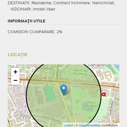
DESTINATII
: Rezidenta;
Contract Inchiriere
: Neinchiriat;
VIZIONARI
: Imobil liber
INFORMAŢII UTILE
COMISION CUMPARARE: 2%
LOCAȚIE
+
−
Leaflet
| ©
OpenStreetMap
contributors