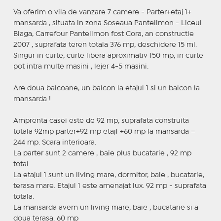
Va oferim o vila de vanzare 7 camere - Parter+etaj 1+
mansarda , situata in zona Soseaua Pantelimon - Liceul
Blaga, Carrefour Pantelimon fost Cora, an constructie
2007 , suprafata teren totala 376 mp, deschidere 15 ml.
Singur in curte, curte libera aproximativ 150 mp, in curte
pot intra multe masini , lejer 4-5 masini.
Are doua balcoane, un balcon la etajul 1 si un balcon la
mansarda !
Amprenta casei este de 92 mp, suprafata construita
totala 92mp parter+92 mp etaj1 +60 mp la mansarda =
244 mp. Scara interioara.
La parter sunt 2 camere , baie plus bucatarie , 92 mp
total.
La etajul 1 sunt un living mare, dormitor, baie , bucatarie,
terasa mare. Etajul 1 este amenajat lux. 92 mp - suprafata
totala.
La mansarda avem un living mare, baie , bucatarie si a
doua terasa. 60 mp