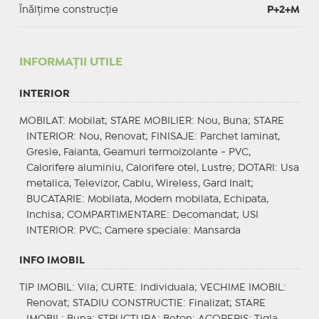
Înălțime construcție
P+2+M
INFORMAŢII UTILE
INTERIOR
MOBILAT
: Mobilat;
STARE MOBILIER
: Nou, Buna;
STARE
INTERIOR
: Nou, Renovat;
FINISAJE
: Parchet laminat,
Gresie, Faianta, Geamuri termoizolante - PVC,
Calorifere aluminiu, Calorifere otel, Lustre;
DOTARI
: Usa
metalica, Televizor, Cablu, Wireless, Gard Inalt;
BUCATARIE
: Mobilata, Modern mobilata, Echipata,
Inchisa;
COMPARTIMENTARE
: Decomandat;
USI
INTERIOR
: PVC;
Camere speciale
: Mansarda
INFO IMOBIL
TIP IMOBIL
: Vila;
CURTE
: Individuala;
VECHIME IMOBIL
:
Renovat;
STADIU CONSTRUCTIE
: Finalizat;
STARE
IMOBIL
: Buna;
STRUCTURA
: Beton;
ACOPERIS
: Tigla