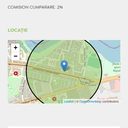
COMISION CUMPARARE: 2%
LOCAȚIE
+
−
Leaflet
| ©
OpenStreetMap
contributors