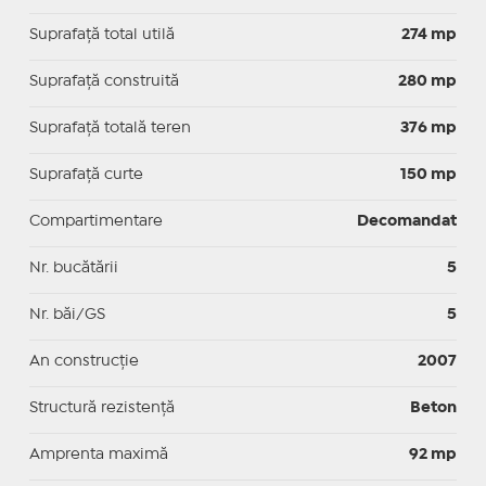
Suprafaţă total utilă
274 mp
Suprafaţă construită
280 mp
Suprafață totală teren
376 mp
Suprafaţă curte
150 mp
Compartimentare
Decomandat
Nr. bucătării
5
Nr. băi/GS
5
An construcție
2007
Structură rezistență
Beton
Amprenta maximă
92 mp