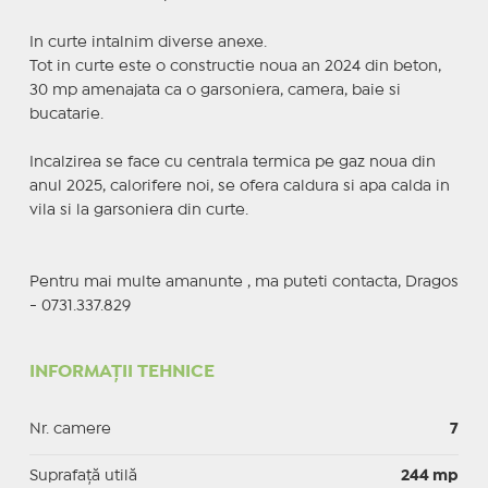
In curte intalnim diverse anexe.
Tot in curte este o constructie noua an 2024 din beton,
30 mp amenajata ca o garsoniera, camera, baie si
bucatarie.
Incalzirea se face cu centrala termica pe gaz noua din
anul 2025, calorifere noi, se ofera caldura si apa calda in
vila si la garsoniera din curte.
Pentru mai multe amanunte , ma puteti contacta, Dragos
- 0731.337.829
INFORMAȚII TEHNICE
Nr. camere
7
Suprafaţă utilă
244 mp