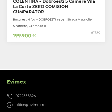
COLENTINA - Dobroesti 5 Camere Vila
La Curte ZERO COMISION
CUMPARATOR
Bucuresti-Ilfov - DOBROESTI, reper: Strada Magnoliei
5 camere, 247 mp utili
#1739
199.900
€
Evimex
0722338326
office@evimex.ro