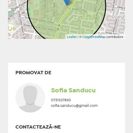
Leaflet
| ©
OpenStreetMap
contributors
PROMOVAT DE
Sofia Sanducu
0731337830
sofia.sanducu@gmail.com
CONTACTEAZĂ-NE