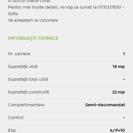
si blocul foarte curat.
Pentru mai multe detalii, va rog sa sunati la 0731337830 -
Sofia
Va asteptam la vizionare
INFORMAȚII TEHNICE
Nr. camere
1
Suprafaţă utilă
18 mp
Suprafaţă total utilă
-
Suprafaţă construită
22 mp
Compartimentare
Semi-decomandat
Confort
-
Etaj
6/P+10