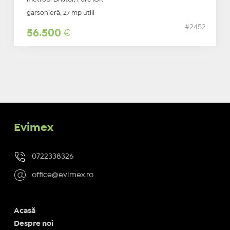
garsonieră, 27 mp utili
#2452
56.500
€
Evimex
0722338326
office@evimex.ro
Acasă
Despre noi