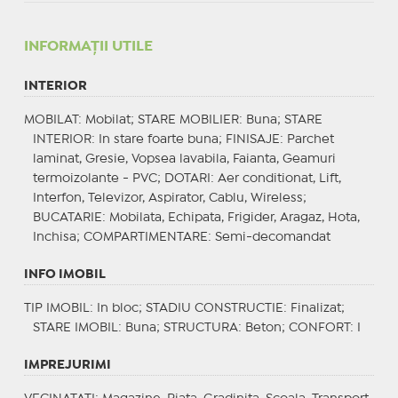
INFORMAŢII UTILE
INTERIOR
MOBILAT
: Mobilat;
STARE MOBILIER
: Buna;
STARE
INTERIOR
: In stare foarte buna;
FINISAJE
: Parchet
laminat, Gresie, Vopsea lavabila, Faianta, Geamuri
termoizolante - PVC;
DOTARI
: Aer conditionat, Lift,
Interfon, Televizor, Aspirator, Cablu, Wireless;
BUCATARIE
: Mobilata, Echipata, Frigider, Aragaz, Hota,
Inchisa;
COMPARTIMENTARE
: Semi-decomandat
INFO IMOBIL
TIP IMOBIL
: In bloc;
STADIU CONSTRUCTIE
: Finalizat;
STARE IMOBIL
: Buna;
STRUCTURA
: Beton;
CONFORT
: I
IMPREJURIMI