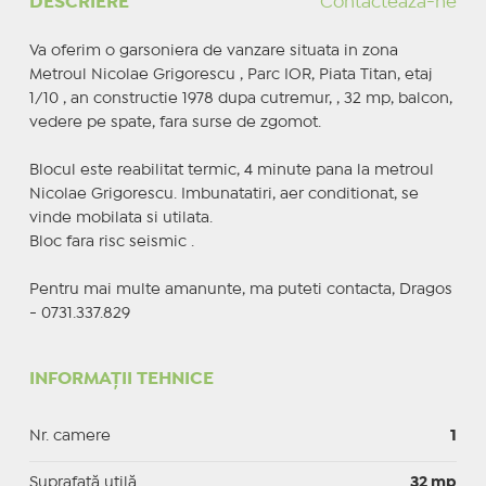
DESCRIERE
Contactează-ne
Va oferim o garsoniera de vanzare situata in zona
Metroul Nicolae Grigorescu , Parc IOR, Piata Titan, etaj
1/10 , an constructie 1978 dupa cutremur, , 32 mp, balcon,
vedere pe spate, fara surse de zgomot.
Blocul este reabilitat termic, 4 minute pana la metroul
Nicolae Grigorescu. Imbunatatiri, aer conditionat, se
vinde mobilata si utilata.
Bloc fara risc seismic .
Pentru mai multe amanunte, ma puteti contacta, Dragos
- 0731.337.829
INFORMAȚII TEHNICE
Nr. camere
1
Suprafaţă utilă
32 mp