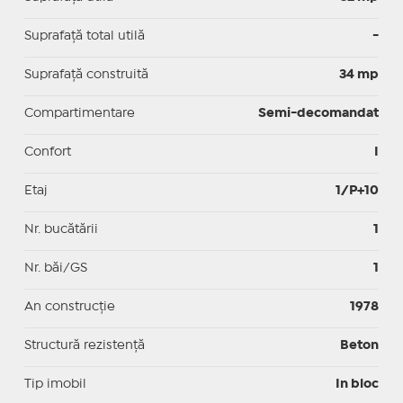
Suprafaţă total utilă
-
Suprafaţă construită
34 mp
Compartimentare
Semi-decomandat
Confort
I
Etaj
1/P+10
Nr. bucătării
1
Nr. băi/GS
1
An construcție
1978
Structură rezistență
Beton
Tip imobil
In bloc