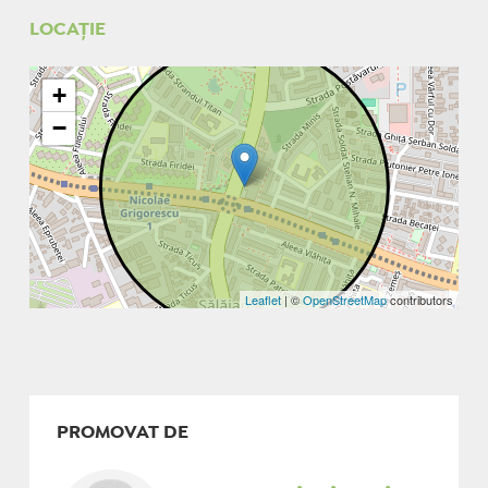
LOCAȚIE
+
−
Leaflet
| ©
OpenStreetMap
contributors
PROMOVAT DE