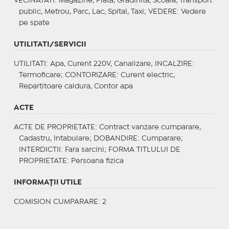
VECINATATI
: Magazine, Piata, Gradinita, Scoala, Transport
public, Metrou, Parc, Lac, Spital, Taxi;
VEDERE
: Vedere
pe spate
UTILITATI/SERVICII
UTILITATI
: Apa, Curent 220V, Canalizare;
INCALZIRE
:
Termoficare;
CONTORIZARE
: Curent electric,
Repartitoare caldura, Contor apa
ACTE
ACTE DE PROPRIETATE
: Contract vanzare cumparare,
Cadastru, Intabulare;
DOBANDIRE
: Cumparare;
INTERDICTII
: Fara sarcini;
FORMA TITLULUI DE
PROPRIETATE
: Persoana fizica
INFORMAŢII UTILE
COMISION CUMPARARE: 2