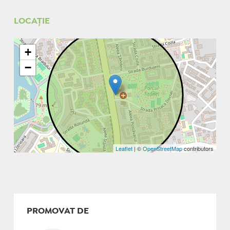
LOCAȚIE
+
−
Leaflet
| ©
OpenStreetMap
contributors
PROMOVAT DE