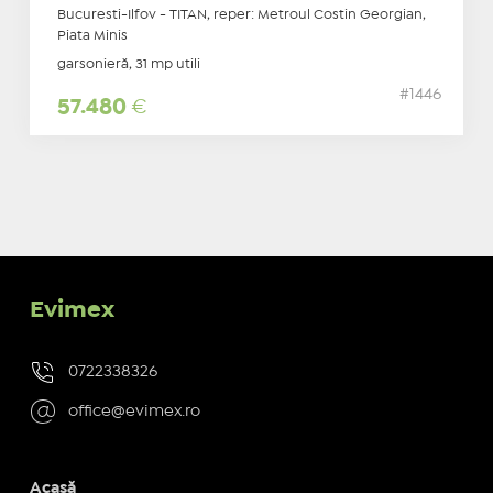
Bucuresti-Ilfov - TITAN, reper: Metroul Costin Georgian,
Piata Minis
garsonieră, 31 mp utili
#1446
57.480
€
Evimex
0722338326
office@evimex.ro
Acasă