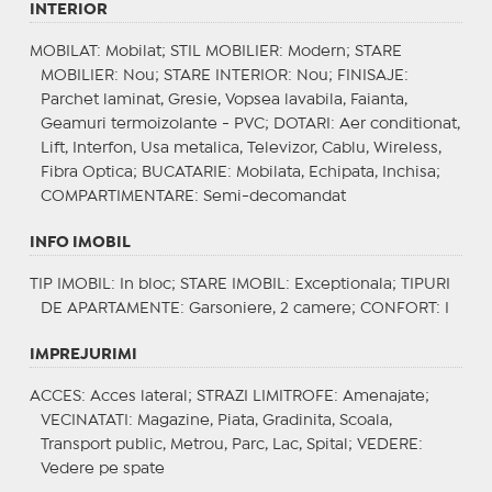
INTERIOR
MOBILAT
: Mobilat;
STIL MOBILIER
: Modern;
STARE
MOBILIER
: Nou;
STARE INTERIOR
: Nou;
FINISAJE
:
Parchet laminat, Gresie, Vopsea lavabila, Faianta,
Geamuri termoizolante - PVC;
DOTARI
: Aer conditionat,
Lift, Interfon, Usa metalica, Televizor, Cablu, Wireless,
Fibra Optica;
BUCATARIE
: Mobilata, Echipata, Inchisa;
COMPARTIMENTARE
: Semi-decomandat
INFO IMOBIL
TIP IMOBIL
: In bloc;
STARE IMOBIL
: Exceptionala;
TIPURI
DE APARTAMENTE
: Garsoniere, 2 camere;
CONFORT
: I
IMPREJURIMI
ACCES
: Acces lateral;
STRAZI LIMITROFE
: Amenajate;
VECINATATI
: Magazine, Piata, Gradinita, Scoala,
Transport public, Metrou, Parc, Lac, Spital;
VEDERE
:
Vedere pe spate