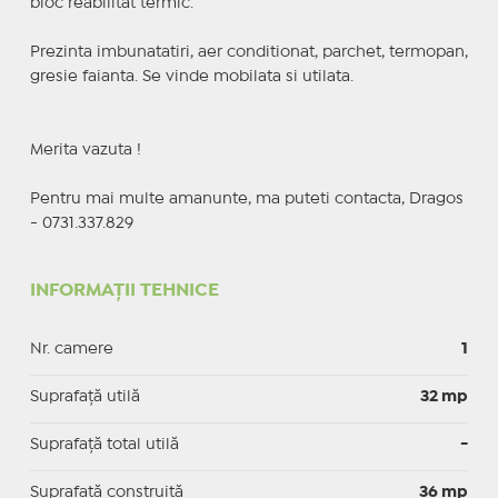
bloc reabilitat termic.
Prezinta imbunatatiri, aer conditionat, parchet, termopan,
gresie faianta. Se vinde mobilata si utilata.
Merita vazuta !
Pentru mai multe amanunte, ma puteti contacta, Dragos
- 0731.337.829
INFORMAȚII TEHNICE
Nr. camere
1
Suprafaţă utilă
32 mp
Suprafaţă total utilă
-
Suprafaţă construită
36 mp