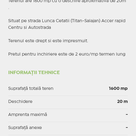
Terenul are 1600 mp cu o deschire aproximativa de 20m
.
Situat pe strada Lunca Cetatii (Titan-Salajan) Accer rapid
Centru si Autostrada
Terenul este drept si este impresmuit.
Pretul pentru inchiriere este de 2 euro/mp termen lung
INFORMAȚII TEHNICE
Suprafață totală teren
1600 mp
Deschidere
20 m
Amprenta maximă
-
Suprafață anexe
-