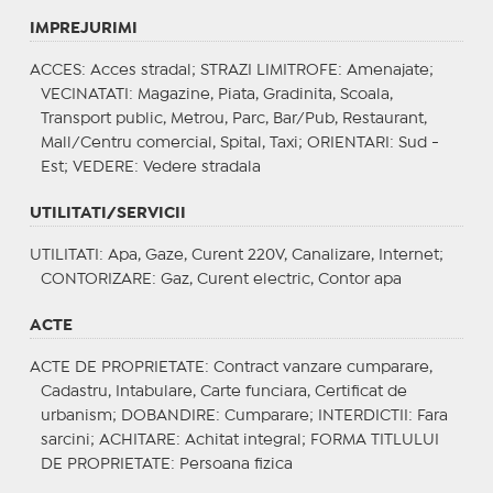
IMPREJURIMI
ACCES
: Acces stradal;
STRAZI LIMITROFE
: Amenajate;
VECINATATI
: Magazine, Piata, Gradinita, Scoala,
Transport public, Metrou, Parc, Bar/Pub, Restaurant,
Mall/Centru comercial, Spital, Taxi;
ORIENTARI
: Sud -
Est;
VEDERE
: Vedere stradala
UTILITATI/SERVICII
UTILITATI
: Apa, Gaze, Curent 220V, Canalizare, Internet;
CONTORIZARE
: Gaz, Curent electric, Contor apa
ACTE
ACTE DE PROPRIETATE
: Contract vanzare cumparare,
Cadastru, Intabulare, Carte funciara, Certificat de
urbanism;
DOBANDIRE
: Cumparare;
INTERDICTII
: Fara
sarcini;
ACHITARE
: Achitat integral;
FORMA TITLULUI
DE PROPRIETATE
: Persoana fizica