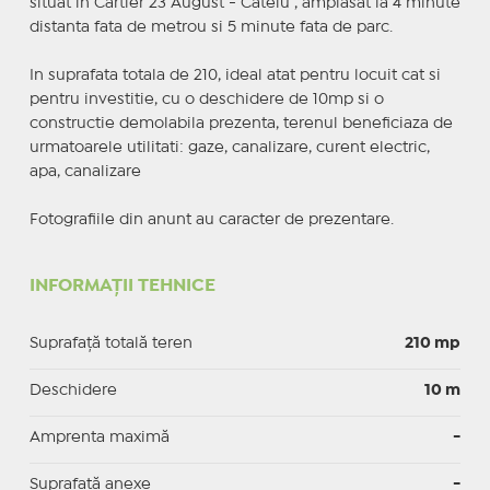
situat in Cartier 23 August - Catelu , amplasat la 4 minute
distanta fata de metrou si 5 minute fata de parc.
In suprafata totala de 210, ideal atat pentru locuit cat si
pentru investitie, cu o deschidere de 10mp si o
constructie demolabila prezenta, terenul beneficiaza de
urmatoarele utilitati: gaze, canalizare, curent electric,
apa, canalizare
Fotografiile din anunt au caracter de prezentare.
INFORMAȚII TEHNICE
Suprafață totală teren
210 mp
Deschidere
10 m
Amprenta maximă
-
Suprafață anexe
-