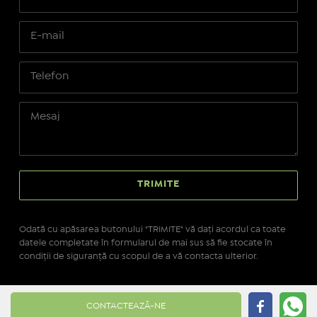
Odată cu apăsarea butonului "TRIMITE" vă daţi acordul ca toate
datele completate în formularul de mai sus să fie stocate în
condiţii de siguranţă cu scopul de a vă contacta ulterior.
Site realizat pe platforma
IMOPEDIA.ro - Anunțuri
CONTACTEAZĂ-NE
Imobiliare
pe tehnologie
Real Manager - CRM Imobiliar