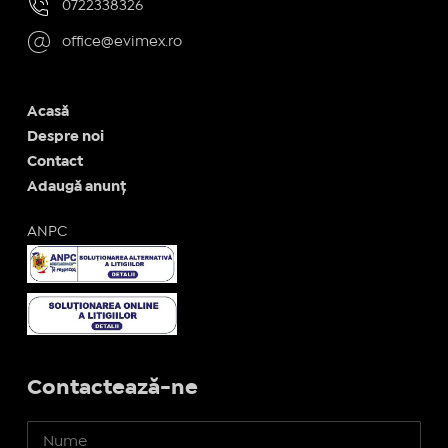
0722338326
office@evimex.ro
Acasă
Despre noi
Contact
Adaugă anunț
ANPC
Contactează-ne