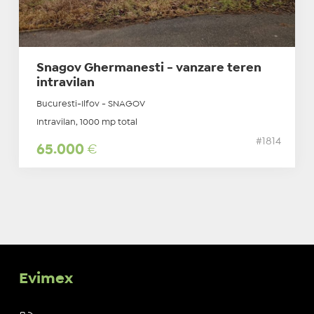
Snagov Ghermanesti - vanzare teren
intravilan
Bucuresti-Ilfov - SNAGOV
Intravilan, 1000 mp total
#1814
65.000
€
Evimex