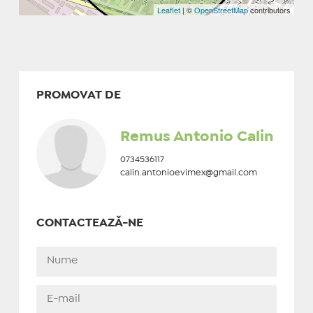
Leaflet
| ©
OpenStreetMap
contributors
PROMOVAT DE
Remus Antonio Calin
0734536117
calin.antonioevimex@gmail.com
CONTACTEAZĂ-NE