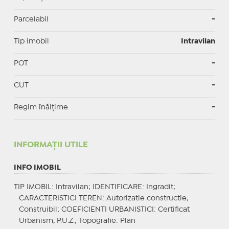
Parcelabil
-
Tip imobil
Intravilan
POT
-
CUT
-
Regim înălțime
-
INFORMAŢII UTILE
INFO IMOBIL
TIP IMOBIL
: Intravilan;
IDENTIFICARE
: Ingradit;
CARACTERISTICI TEREN
: Autorizatie constructie,
Construibil;
COEFICIENTI URBANISTICI
: Certificat
Urbanism, P.U.Z.;
Topografie
: Plan