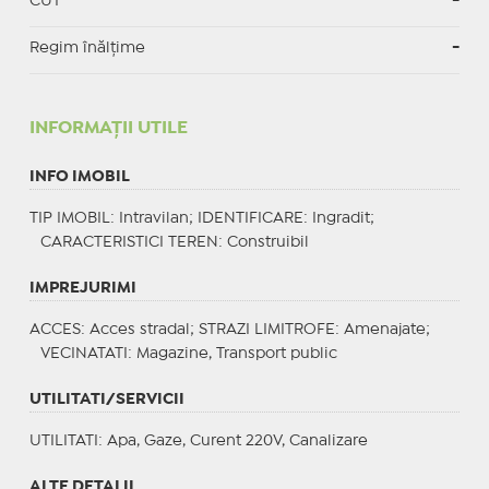
CUT
-
Regim înălțime
-
INFORMAŢII UTILE
INFO IMOBIL
TIP IMOBIL
: Intravilan;
IDENTIFICARE
: Ingradit;
CARACTERISTICI TEREN
: Construibil
IMPREJURIMI
ACCES
: Acces stradal;
STRAZI LIMITROFE
: Amenajate;
VECINATATI
: Magazine, Transport public
UTILITATI/SERVICII
UTILITATI
: Apa, Gaze, Curent 220V, Canalizare
ALTE DETALII