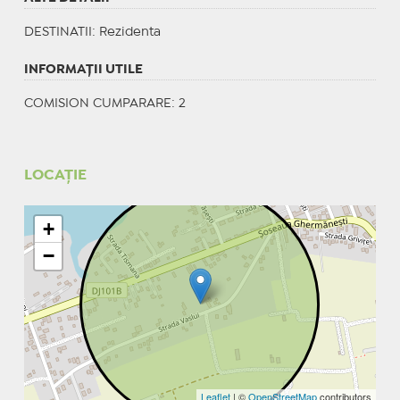
DESTINATII
: Rezidenta
INFORMAŢII UTILE
COMISION CUMPARARE: 2
LOCAȚIE
+
−
Leaflet
| ©
OpenStreetMap
contributors