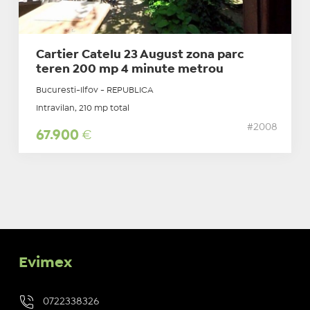
Cartier Catelu 23 August zona parc
teren 200 mp 4 minute metrou
Bucuresti-Ilfov - REPUBLICA
Intravilan, 210 mp total
#2008
67.900
€
Evimex
0722338326