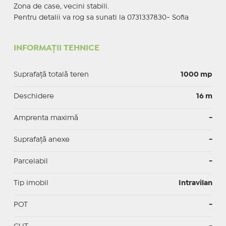
Zona de case, vecini stabili.
Pentru detalii va rog sa sunati la 0731337830- Sofia
INFORMAȚII TEHNICE
Suprafață totală teren
1000 mp
Deschidere
16 m
Amprenta maximă
-
Suprafață anexe
-
Parcelabil
-
Tip imobil
Intravilan
POT
-